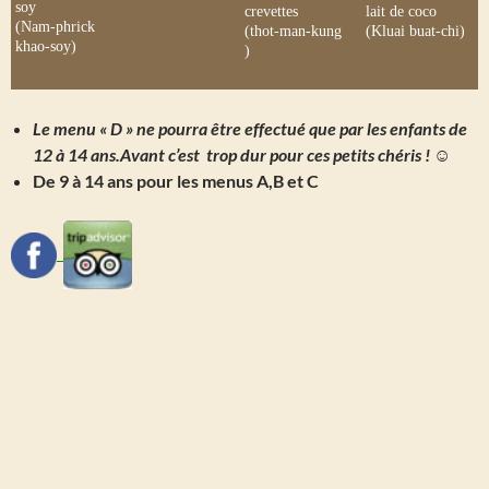
soy
crevettes
lait de coco
(Nam-phrick
(thot-man-kung
(Kluai buat-chi)
khao-soy)
)
Le menu « D » ne pourra être effectué que par les enfants de
12 à 14 ans.Avant c’est trop dur pour ces petits chéris ! ☺
De 9 à 14 ans pour les menus A,B et C