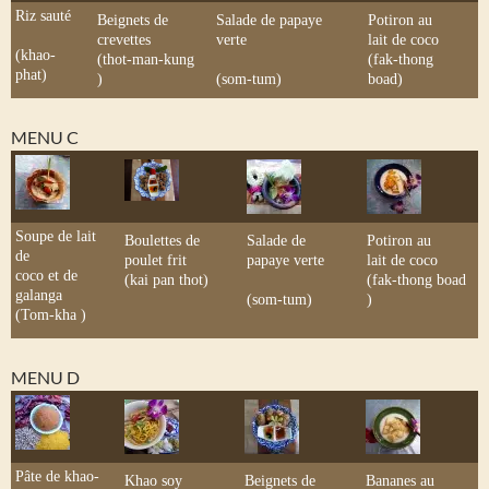
Riz sauté
Beignets de
Salade de papaye
Potiron au
crevettes
verte
lait de coco
(khao-
(thot-man-kung
(fak-thong
phat)
)
(som-tum)
boad)
MENU C
Soupe de lait
Boulettes de
Salade de
Potiron au
de
poulet frit
papaye verte
lait de coco
coco et de
(kai pan thot)
(fak-thong boad
galanga
(som-tum)
)
(Tom-kha )
MENU D
Pâte de khao-
Khao soy
Beignets de
Bananes au