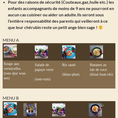
Pour des raisons de sécurité (Couteaux,gaz,huile etc.) les
enfants accompagnants de moins de 9 ans ne pourront en
aucun cas cuisiner ou aider un adulte.Ils seront sous
l’entière responsabilité des parents qui veilleront à ce
que leur chérubin reste un petit ange bien sage !
MENU A
Soupe aux
Salade de
Riz sauté
Bananes au
vermicelles
papaye verte
lait de coco
(tom-djut wun-
(khao-phat)
(kluai buat-chi)
sen)
(som-tum)
MENU B
>