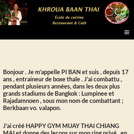
Aller
au
contenu
chiang-mai-cours-de-cuisine-et-restaurant
MENU
PRINCI
Bonjour . Je m’appelle PI BAN et suis , depuis 17
ans , entraineur de boxe thaïe . J’ai combattu ,
pendant plusieurs années, dans les deux plus
grands stadiums de Bangkok : Lumpinee et
Rajadamnoen , sous mon nom de combattant ;
Berkbaan vo. valapon.
J’ai créé HAPPY GYM MUAY THAI CHIANG
MAI et donne des leçons sur mon ring privé , en